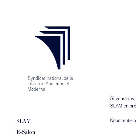
Syndicat national de la 
Librairie Ancienne et 
Moderne
Si vous n’av
SLAM en préc
Nous tentero
SLAM
E-Salon