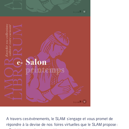
A travers ces événements, le SLAM s’engage et vous promet de
répondre à la devise de nos foires virtuelles que le SLAM propose :