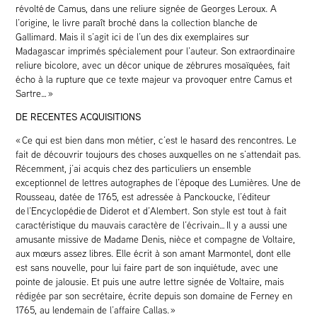
révolté de Camus, dans une reliure signée de Georges Leroux. A
l’origine, le livre paraît broché dans la collection blanche de
Gallimard. Mais il s’agit ici de l’un des dix exemplaires sur
Madagascar imprimés spécialement pour l’auteur. Son extraordinaire
reliure bicolore, avec un décor unique de zébrures mosaïquées, fait
écho à la rupture que ce texte majeur va provoquer entre Camus et
Sartre… »
DE RECENTES ACQUISITIONS
« Ce qui est bien dans mon métier, c’est le hasard des rencontres. Le
fait de découvrir toujours des choses auxquelles on ne s’attendait pas.
Récemment, j’ai acquis chez des particuliers un ensemble
exceptionnel de lettres autographes de l’époque des Lumières. Une de
Rousseau, datée de 1765, est adressée à Panckoucke, l’éditeur
de l’Encyclopédie de Diderot et d’Alembert. Son style est tout à fait
caractéristique du mauvais caractère de l’écrivain…
Il y a aussi une
amusante missive de Madame Denis, nièce et compagne de Voltaire,
aux mœurs assez libres. Elle écrit à son amant Marmontel, dont elle
est sans nouvelle, pour lui faire part de son inquiétude, avec une
pointe de jalousie. Et puis une autre lettre signée de Voltaire, mais
rédigée par son secrétaire, écrite depuis son domaine de Ferney en
1765, au lendemain de l’affaire Callas. »