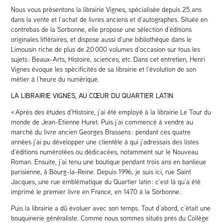
Nous vous présentons la librairie Vignes, spécialisée depuis 25 ans
dans la vente et l’achat de livres anciens et d’autographes. Située en
contrebas de la Sorbonne, elle propose une sélection d’éditions
originales littéraires, et dispose aussi d’une bibliothèque dans le
Limousin riche de plus de 20 000 volumes d’occasion sur tous les
sujets : Beaux-Arts, Histoire, sciences, etc.
Dans cet entretien, Henri
Vignes évoque les spécificités de sa librairie et l’évolution de son
métier à l’heure du numérique.
LA LIBRAIRIE VIGNES, AU CŒUR DU QUARTIER LATIN
« Après des études d’Histoire, j’ai été employé à la librairie Le Tour du
monde de Jean-Etienne Huret. Puis j’ai commencé à vendre au
marché du livre ancien Georges Brassens : pendant ces quatre
années j’ai pu développer une clientèle à qui j’adressais des listes
d’éditions numérotées ou dédicacées, notamment sur le Nouveau
Roman. Ensuite, j’ai tenu une boutique pendant trois ans en banlieue
parisienne, à Bourg-la-Reine. Depuis 1996, je suis ici, rue Saint
Jacques, une rue emblématique du Quartier latin : c’est là qu’a été
imprimé le premier livre en France, en 1470 à la Sorbonne.
Puis la librairie a dû évoluer avec son temps. Tout d’abord, c’était une
bouquinerie généraliste. Comme nous sommes situés près du Collège